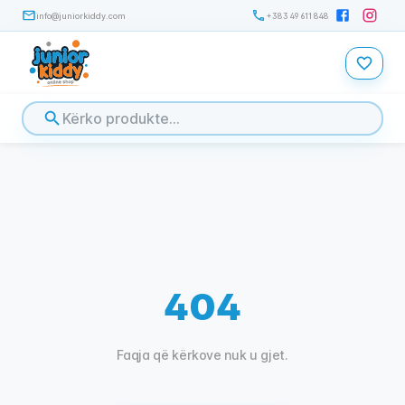
info@juniorkiddy.com
+383 49 611 848
404
Faqja që kërkove nuk u gjet.