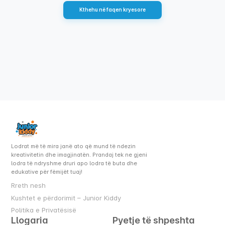
Kthehu në faqen kryesore
Lodrat më të mira janë ato që mund të ndezin
kreativitetin dhe imagjinatën. Prandaj tek ne gjeni
lodra të ndryshme druri apo lodra të buta dhe
edukative për fëmijët tuaj!
Rreth nesh
Kushtet e përdorimit – Junior Kiddy
Politika e Privatësisë
Llogaria
Pyetje të shpeshta