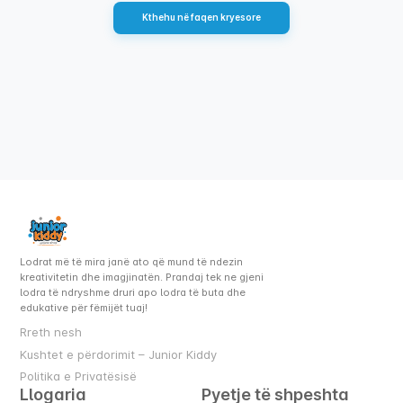
Kthehu në faqen kryesore
Lodrat më të mira janë ato që mund të ndezin
kreativitetin dhe imagjinatën. Prandaj tek ne gjeni
lodra të ndryshme druri apo lodra të buta dhe
edukative për fëmijët tuaj!
Rreth nesh
Kushtet e përdorimit – Junior Kiddy
Politika e Privatësisë
Llogaria
Pyetje të shpeshta