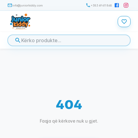
info@juniorkiddy.com
+383 49 611 848
404
Faqja që kërkove nuk u gjet.