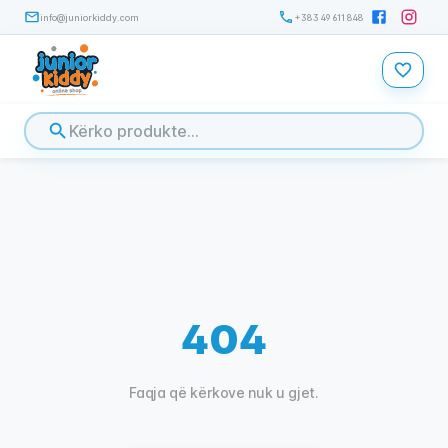
info@juniorkiddy.com
+383 49 611 848
404
Faqja që kërkove nuk u gjet.