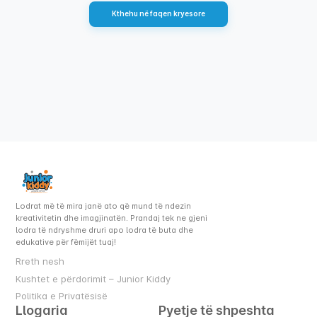
Kthehu në faqen kryesore
Lodrat më të mira janë ato që mund të ndezin
kreativitetin dhe imagjinatën. Prandaj tek ne gjeni
lodra të ndryshme druri apo lodra të buta dhe
edukative për fëmijët tuaj!
Rreth nesh
Kushtet e përdorimit – Junior Kiddy
Politika e Privatësisë
Llogaria
Pyetje të shpeshta